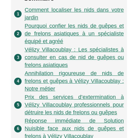
Comment localiser les nids dans votre
1
jardin
Pourquoi confier les nids de guêpes et
de frelons asiatiques à un spécialiste
2
équipé et agréé
Vélizy Villacoublay : Les spécialistes à
consulter en cas de nid de guêpes ou
3
frelons asiatiques
Annihilation rigoureuse de nids de
frelons et guêpes à Vélizy Villacoublay :
4
Notre métier
Prix des services d’extermination à
Vélizy Villacoublay professionnels pour
5
détruire les nids de frelons ou guêpes
Réponse immédiate de Solution
Nuisible face aux nids de guêpes et
6
frelons à Vélizy Villacoublay