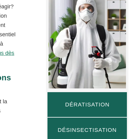
éagir?
ion
ent
sentiel
 à
us dès
ons
 la
DÉRATISATION
s
t
DÉSINSECTISATION