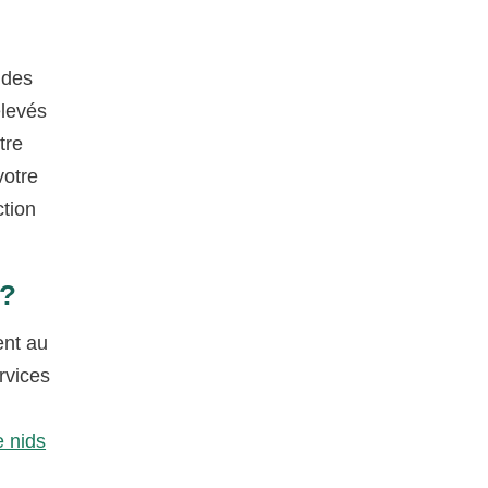
 des
élevés
tre
votre
tion
 ?
ent au
rvices
e nids