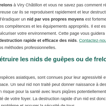
relons
à Viry Châtillon et vous ne savez pas comment r
euse car ils se reproduisent rapidement et leur destruct
 d’éradiquer un
nid par vos propres moyens
est fortem
les compétences et les équipements appropriés. Il est es
écuriser votre environnement. Cette page vous guidera
destruction rapide et efficace des nids
.
Contactez-no
s méthodes professionnelles.
étruire les nids de guêpes ou de frel
 espèces asiatiques, sont connues pour leur agressivité et
space. Un seul nid non traité peut donner naissance à de
 risque pour la santé avec leurs piqûres potentiellemen
é de votre foyer. La destruction rapide d’un nid est donc
 problème et assurer la sécurité de tous.