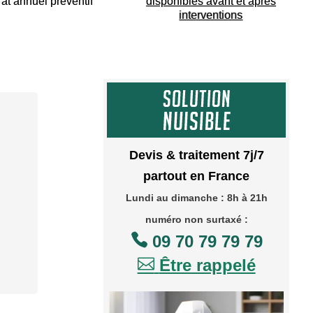
rat annuel préventif
disponibles avant et après
interventions
Devis & traitement 7j/7
partout en France
Lundi au dimanche : 8h à 21h
numéro non surtaxé :

09 70 79 79 79

Être rappelé