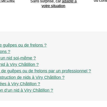
e de chez
ou cont
Sans surprise, car
adapté à
votre situation
 de guêpes ou de frelons ?
lons ?
e un nid soi-même ?
nid à Viry Châtillon ?
 de guêpes ou de frelons par un professionnel ?
struction de nids à Viry Châtillon ?
ées à Viry Châtillon ?
n d’un nid à Viry Châtillon ?