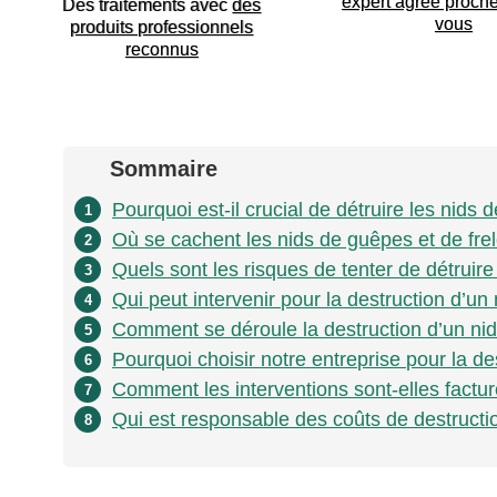
expert agréé proch
Des traitements avec
des
vous
produits professionnels
reconnus
Sommaire
Pourquoi est-il crucial de détruire les nids
1
Où se cachent les nids de guêpes et de fre
2
Quels sont les risques de tenter de détruir
3
Qui peut intervenir pour la destruction d’un 
4
Comment se déroule la destruction d’un nid
5
Pourquoi choisir notre entreprise pour la de
6
Comment les interventions sont-elles factur
7
Qui est responsable des coûts de destructio
8