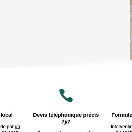

local
Devis téléphonique précis
Formule
7j/7
ide par
un
Interventi