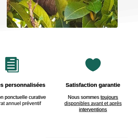


s personnalisées
Satisfaction garantie
on ponctuelle curative
Nous sommes
toujours
rat annuel préventif
disponibles avant et après
interventions