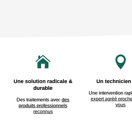


Une solution radicale &
Un technicien 
durable
Une intervention rap
expert agréé proch
Des traitements avec
des
vous
produits professionnels
reconnus