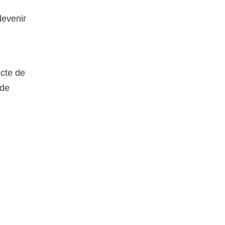
devenir
ecte de
 de