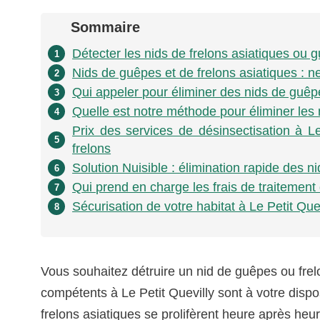
Sommaire
Détecter les nids de frelons asiatiques ou 
1
Nids de guêpes et de frelons asiatiques : ne
2
Qui appeler pour éliminer des nids de guêpe
3
Quelle est notre méthode pour éliminer les 
4
Prix des services de désinsectisation à L
5
frelons
Solution Nuisible : élimination rapide des n
6
Qui prend en charge les frais de traitement
7
Sécurisation de votre habitat à Le Petit Que
8
Vous souhaitez détruire un nid de guêpes ou frel
compétents à Le Petit Quevilly sont à votre dispo
frelons asiatiques se prolifèrent heure après heur