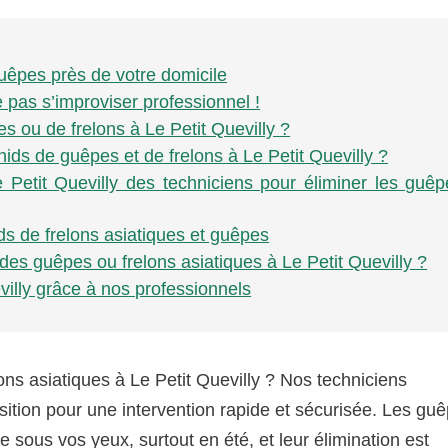
guêpes près de votre domicile
 pas s’improviser professionnel !
s ou de frelons à Le Petit Quevilly ?
nids de guêpes et de frelons à Le Petit Quevilly ?
e Petit Quevilly des techniciens pour éliminer les guê
ids de frelons asiatiques et guêpes
 des guêpes ou frelons asiatiques à Le Petit Quevilly ?
villy grâce à nos professionnels
ons asiatiques à Le Petit Quevilly ? Nos techniciens
sition pour une intervention rapide et sécurisée. Les gu
e sous vos yeux, surtout en été, et leur élimination est