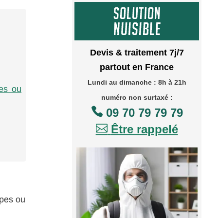
Devis & traitement 7j/7
partout en France
Lundi au dimanche : 8h à 21h
pes ou
numéro non surtaxé :

09 70 79 79 79

Être rappelé
êpes ou