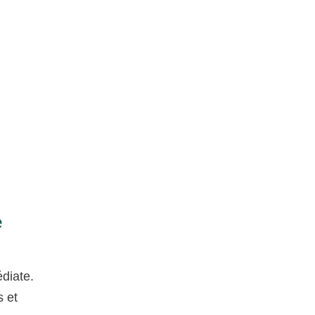
e
diate.
s et