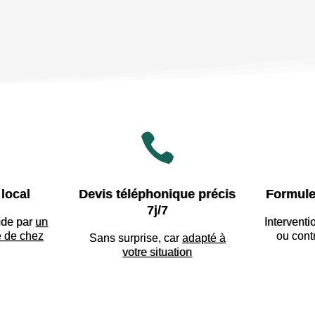

local
Devis téléphonique précis
Formule
7j/7
ide par
un
Interventi
e de chez
ou cont
Sans surprise, car
adapté à
votre situation