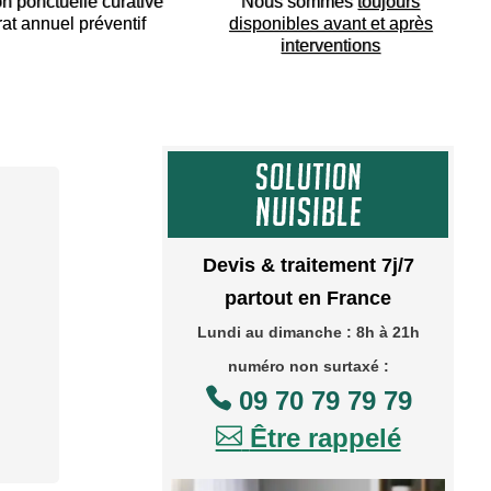
on ponctuelle curative
Nous sommes
toujours
rat annuel préventif
disponibles avant et après
interventions
Devis & traitement 7j/7
partout en France
Lundi au dimanche : 8h à 21h
numéro non surtaxé :

09 70 79 79 79

Être rappelé