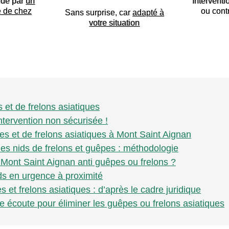
ide par
un
Interventi
e de chez
ou cont
Sans surprise, car
adapté à
votre situation
 et de frelons asiatiques
ntervention non sécurisée !
es et de frelons asiatiques à Mont Saint Aignan
des nids de frelons et guêpes : méthodologie
 Mont Saint Aignan anti guêpes ou frelons ?
ds en urgence à proximité
 et frelons asiatiques : d’après le cadre juridique
e écoute pour éliminer les guêpes ou frelons asiatiques