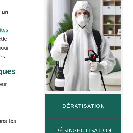
d’un
ites
tte
pour
es.
iques
eur
DÉRATISATION
ans les
DÉSINSECTISATION