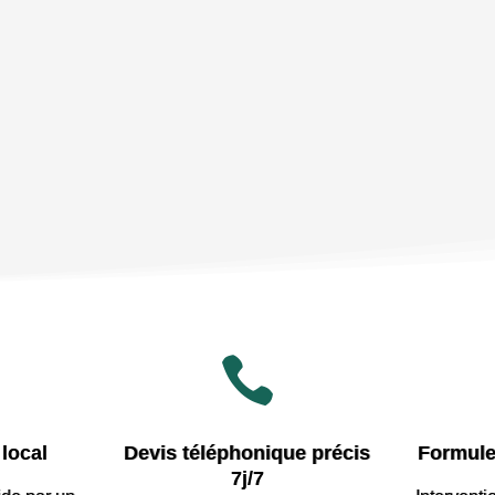

local
Devis téléphonique précis
Formule
7j/7