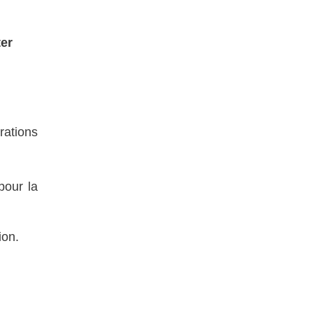
ter
rations
pour la
ion.