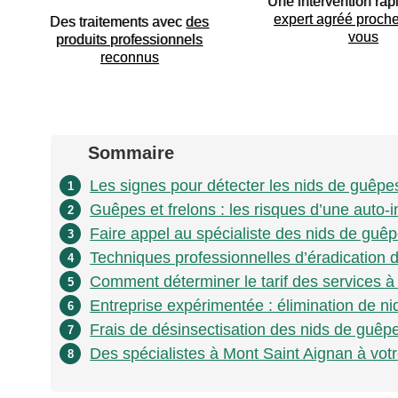
Une intervention rap
expert agréé proch
Des traitements avec
des
vous
produits professionnels
reconnus
Sommaire
Les signes pour détecter les nids de guêpes
1
Guêpes et frelons : les risques d’une auto-i
2
Faire appel au spécialiste des nids de guêp
3
Techniques professionnelles d’éradication 
4
Comment déterminer le tarif des services à
5
Entreprise expérimentée : élimination de ni
6
Frais de désinsectisation des nids de guêpes
7
Des spécialistes à Mont Saint Aignan à votr
8