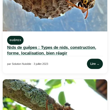
GUÊPES
Nids de guêpes : Types de nids, construction,
forme, localisation, bien réagir
Lire →
par Solution Nuisible · 3 juillet 2023