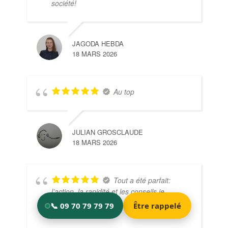
société!
JAGODA HEBDA
18 MARS 2026
Au top
JULIAN GROSCLAUDE
18 MARS 2026
Tout a été parfait:
l’action, la rapidité et les conseils je
recommande à 100 % bravo et encore
merci à l’équipe !