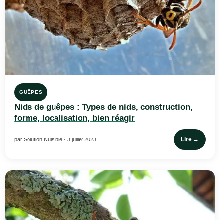
GUÊPES
Nids de guêpes : Types de nids, construction,
forme, localisation, bien réagir
Lire →
par Solution Nuisible · 3 juillet 2023