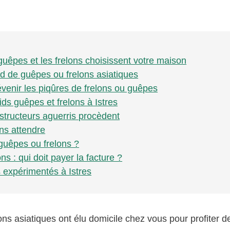
 guêpes et les frelons choisissent votre maison
id de guêpes ou frelons asiatiques
évenir les piqûres de frelons ou guêpes
ids guêpes et frelons à Istres
structeurs aguerris procèdent
ns attendre
 guêpes ou frelons ?
s : qui doit payer la facture ?
s expérimentés à Istres
ns asiatiques ont élu domicile chez vous pour profiter d