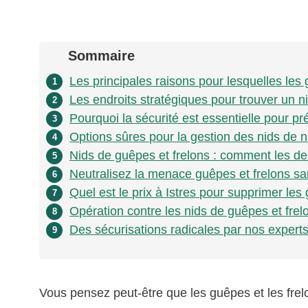
Sommaire
Les principales raisons pour lesquelles les
1
Les endroits stratégiques pour trouver un n
2
Pourquoi la sécurité est essentielle pour pr
3
Options sûres pour la gestion des nids de n
4
Nids de guêpes et frelons : comment les de
5
Neutralisez la menace guêpes et frelons sa
6
Quel est le prix à Istres pour supprimer les
7
Opération contre les nids de guêpes et frelon
8
Des sécurisations radicales par nos expert
9
Vous pensez peut-être que les guêpes et les frelo