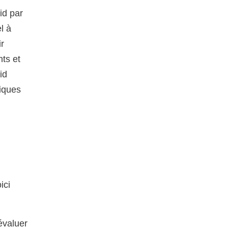
id par
l à
ir
nts et
id
tiques
ici
valuer