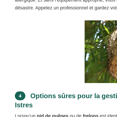
désastre. Appelez un professionnel et gardez vo
Options sûres pour la gesti
4
Istres
Lorsqu’un
nid de guêpes
ou de
frelons
est ident