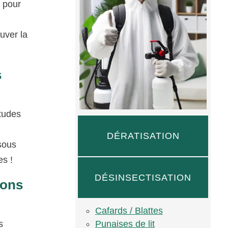
s pour
uver la
s
itudes
DÉRATISATION
sous
es !
DÉSINSECTISATION
lons
Cafards / Blattes
Punaises de lit
s