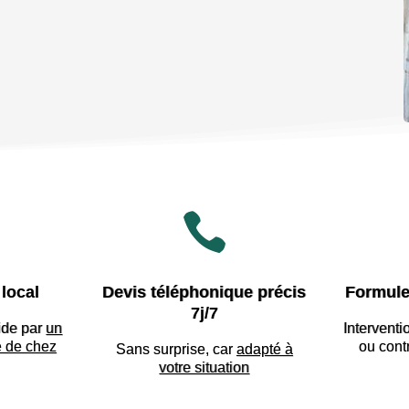

local
Devis téléphonique précis
Formule
7j/7
ide par
un
Interventi
e de chez
ou cont
Sans surprise, car
adapté à
votre situation