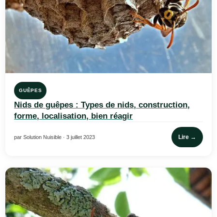
GUÊPES
Nids de guêpes : Types de nids, construction,
forme, localisation, bien réagir
Lire →
par Solution Nuisible · 3 juillet 2023