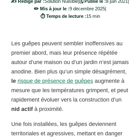
✍️ Rédigé par :
Solution Nuisible
|
🗓️ Publié le :
8 juin 2021
|
✏️ Mis à jour le :
9 décembre 2025
|
⏱️ Temps de lecture :
15 min
Les guêpes peuvent sembler inoffensives au
premier abord, mais leur présence répétée
autour d’une maison ou d’un jardin n’est jamais
anodine. Bien plus qu’un simple désagrément,
le
risque de présence de guêpes
augmente à
mesure que les températures grimpent, et peut
rapidement évoluer vers la construction d’un
nid actif
à proximité.
Une fois installées, les guêpes deviennent
territoriales et agressives, mettant en danger