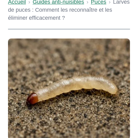
Accueil
›
Guides anti-nuisibles
›
Puces
›
Larves
de puces : Comment les reconnaître et les
éliminer efficacement ?