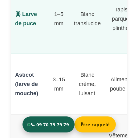
Tapis,
🪲 Larve
1–5
Blanc
parquet,
de puce
mm
translucide
plinthes
Asticot
Blanc
3–15
Aliments,
(larve de
crème,
mm
poubelles
mouche)
luisant
Vêtements