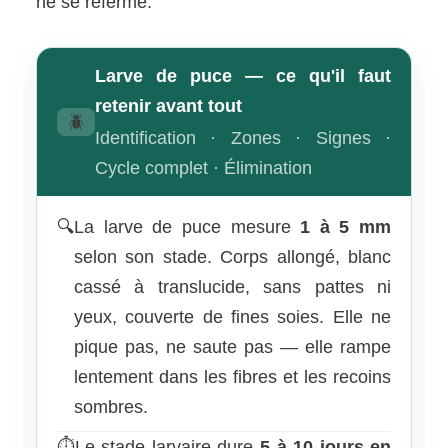
ne se referme.
Larve de puce — ce qu'il faut
retenir avant tout
🪲
Identification · Zones · Signes ·
Cycle complet · Élimination
🔍
La larve de puce mesure
1 à 5 mm
selon son stade. Corps allongé, blanc
cassé à translucide, sans pattes ni
yeux, couverte de fines soies. Elle ne
pique pas, ne saute pas — elle rampe
lentement dans les fibres et les recoins
sombres.
⏱️
Le stade larvaire dure
5 à 10 jours en