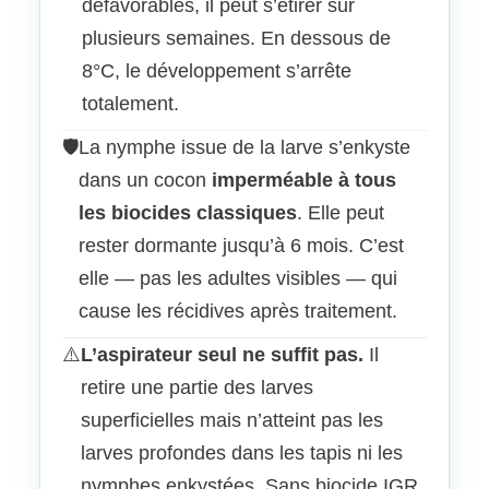
défavorables, il peut s’étirer sur
plusieurs semaines. En dessous de
8°C, le développement s’arrête
totalement.
🛡️
La nymphe issue de la larve s’enkyste
dans un cocon
imperméable à tous
les biocides classiques
. Elle peut
rester dormante jusqu’à 6 mois. C’est
elle — pas les adultes visibles — qui
cause les récidives après traitement.
⚠️
L’aspirateur seul ne suffit pas.
Il
retire une partie des larves
superficielles mais n’atteint pas les
larves profondes dans les tapis ni les
nymphes enkystées. Sans biocide IGR,