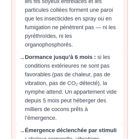
les fils soyeux entrelacés et les
particules collées forment une paroi
que les insecticides en spray ou en
fumigation ne pénètrent pas — ni les
pyréthroïdes, ni les
organophosphorés.
Dormance jusqu’à 6 mois :
si les
→
conditions extérieures ne sont pas
favorables (pas de chaleur, pas de
vibration, pas de CO₂ détecté), la
nymphe attend. Un appartement vide
depuis 5 mois peut héberger des
milliers de cocons prêts à
l’émergence.
Émergence déclenchée par stimuli
→
:
chaleur corporelle, vibrations