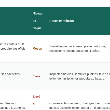
Niveau
de
Action immédiate
risque
it, la chaleur ou la
Surveiller, ne pas interrompre le protocole,
produire des effets
Moyen
respecter le second passage si prévu.
et les cachettes
Inspecter matelas, sommier, plinthes, tête de li
Élevé
éviter de multiplier les produits au hasard.
Élevé
fier. Une mort
Conserver le spécimen, photographier, inspec
si
 pas que la zone est
indices associés et demander un diagnostic s