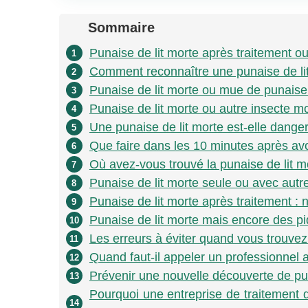
Sommaire
Punaise de lit morte après traitement ou
1
Comment reconnaître une punaise de li
2
Punaise de lit morte ou mue de punaise d
3
Punaise de lit morte ou autre insecte mo
4
Une punaise de lit morte est-elle dange
5
Que faire dans les 10 minutes après avo
6
Où avez-vous trouvé la punaise de lit m
7
Punaise de lit morte seule ou avec autr
8
Punaise de lit morte après traitement : 
9
Punaise de lit morte mais encore des p
10
Les erreurs à éviter quand vous trouvez
11
Quand faut-il appeler un professionnel a
12
Prévenir une nouvelle découverte de pun
13
Pourquoi une entreprise de traitement d
14