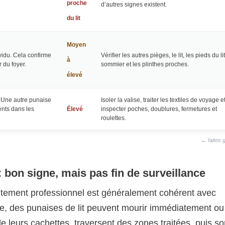
proche
d’autres signes existent.
du lit
Moyen
vidu. Cela confirme
Vérifier les autres pièges, le lit, les pieds du lit
à
 du foyer.
sommier et les plinthes proches.
élevé
. Une autre punaise
Isoler la valise, traiter les textiles de voyage e
ents dans les
Élevé
inspecter poches, doublures, fermetures et
roulettes.
← faites 
 bon signe, mais pas fin de surveillance
aitement professionnel est généralement cohérent avec
sée, des punaises de lit peuvent mourir immédiatement ou
de leurs cachettes, traversent des zones traitées, puis so