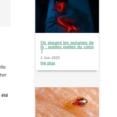
Où piquent les punaises de
lit : quelles parties du corps
?
2 Juin 2025
lire plus
lle
cher
 été