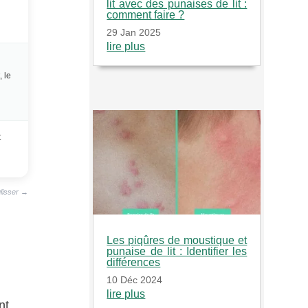
lit avec des punaises de lit :
comment faire ?
29 Jan 2025
lire plus
, le
t
glisser →
Les piqûres de moustique et
punaise de lit : Identifier les
différences
10 Déc 2024
lire plus
nt