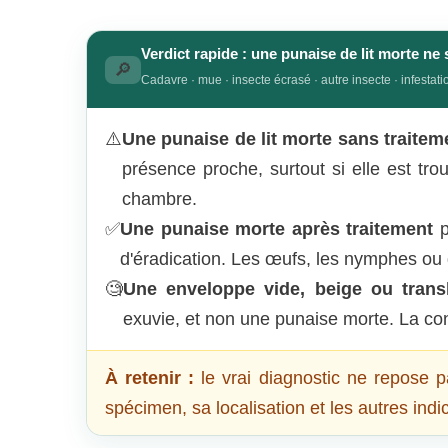
Verdict rapide : une punaise de lit morte ne 
🔎
Cadavre · mue · insecte écrasé · autre insecte · infestatio
⚠️
Une punaise de lit morte sans traitem
présence proche, surtout si elle est tro
chambre.
✅
Une punaise morte après traitement
p
d'éradication. Les œufs, les nymphes ou 
🧐
Une enveloppe vide, beige ou trans
exuvie, et non une punaise morte. La con
À retenir :
le vrai diagnostic ne repose pa
spécimen, sa localisation et les autres indi