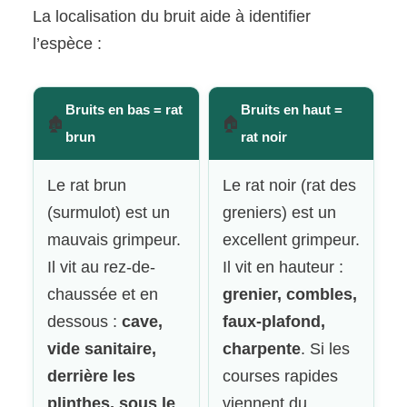
La localisation du bruit aide à identifier
l’espèce :
Bruits en bas = rat
Bruits en haut =
🏚️
🏠
brun
rat noir
Le rat brun
Le rat noir (rat des
(surmulot) est un
greniers) est un
mauvais grimpeur.
excellent grimpeur.
Il vit au rez-de-
Il vit en hauteur :
chaussée et en
grenier, combles,
dessous :
cave,
faux-plafond,
vide sanitaire,
charpente
. Si les
derrière les
courses rapides
plinthes, sous le
viennent du