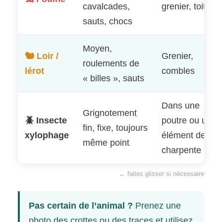
cavalcades,
grenier, toiture
sauts, chocs
Moyen,
🐿️ Loir /
Grenier,
roulements de
lérot
combles
« billes », sauts
Dans une
Grignotement
🪲 Insecte
poutre ou un
fin, fixe, toujours
xylophage
élément de
même point
charpente
← faites glisser si nécessaire
Pas certain de l’animal ?
Prenez une
photo des crottes ou des traces et utilisez