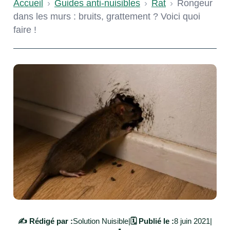
Accueil
›
Guides anti-nuisibles
›
Rat
›
Rongeur
dans les murs : bruits, grattement ? Voici quoi
faire !
✍️ Rédigé par :
Solution Nuisible
|
🗓️ Publié le :
8 juin 2021
|