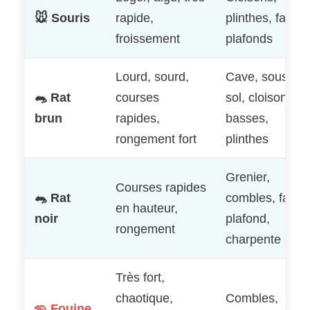
🐭 Souris
rapide,
plinthes, faux-
froissement
plafonds
Lourd, sourd,
Cave, sous-
🐀 Rat
courses
sol, cloisons
brun
rapides,
basses,
rongement fort
plinthes
Grenier,
Courses rapides
🐀 Rat
combles, faux-
en hauteur,
noir
plafond,
rongement
charpente
Très fort,
chaotique,
Combles,
🦡 Fouine