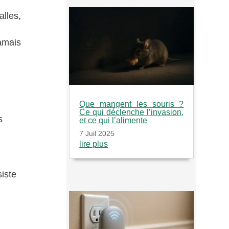
lles,
amais
Que mangent les souris ?
Ce qui déclenche l’invasion,
s
et ce qui l’alimente
7 Juil 2025
lire plus
siste