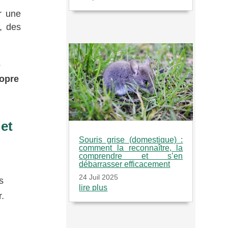
r une
, des
s
ropre
et
Souris grise (domestique) :
comment la reconnaître, la
comprendre et s’en
débarrasser efficacement
24 Juil 2025
s
lire plus
.