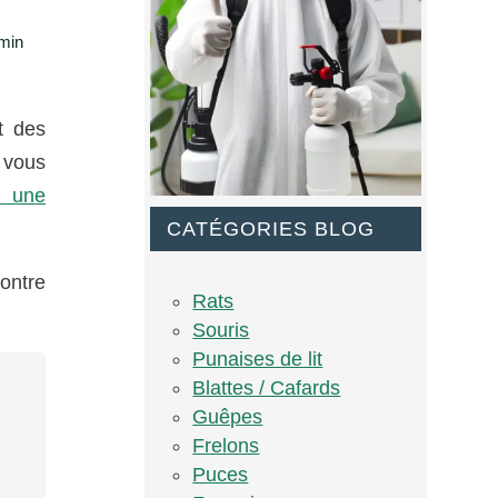
min
t des
 vous
r une
CATÉGORIES BLOG
contre
Rats
Souris
Punaises de lit
Blattes / Cafards
Guêpes
Frelons
Puces