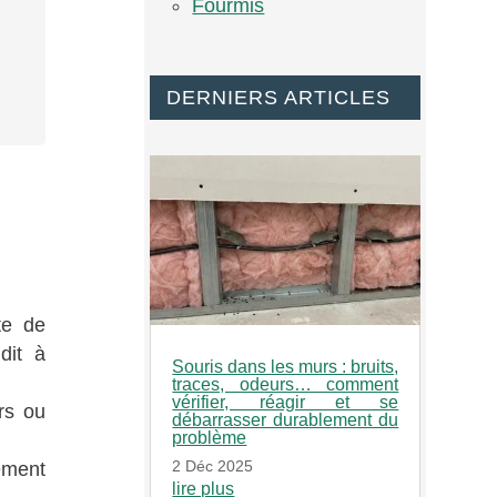
Fourmis
DERNIERS ARTICLES
te de
dit à
Souris dans les murs : bruits,
traces, odeurs… comment
vérifier, réagir et se
rs ou
débarrasser durablement du
problème
2 Déc 2025
ement
lire plus