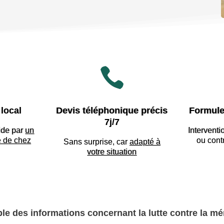

local
Devis téléphonique précis
Formule
7j/7
ide par
un
Interventi
e de chez
ou cont
Sans surprise, car
adapté à
votre situation
le des informations concernant la lutte contre la mé