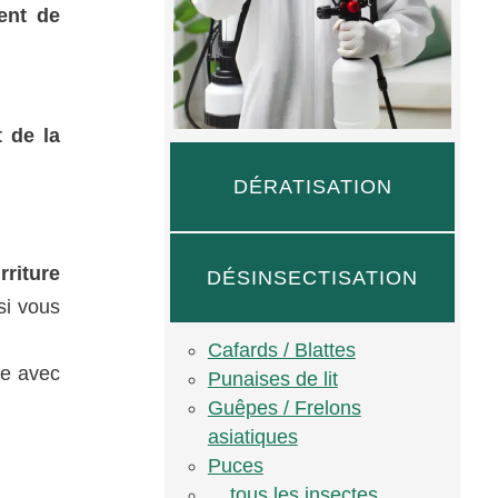
ent de
 de la
DÉRATISATION
riture
DÉSINSECTISATION
si vous
Cafards / Blattes
re avec
Punaises de lit
Guêpes / Frelons
asiatiques
Puces
... tous les insectes