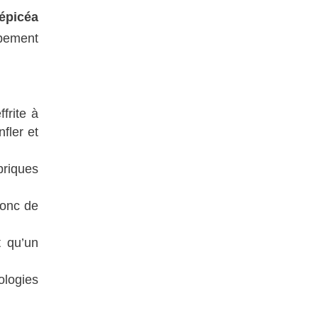
’épicéa
ppement
frite à
fler et
briques
donc de
t qu’un
logies