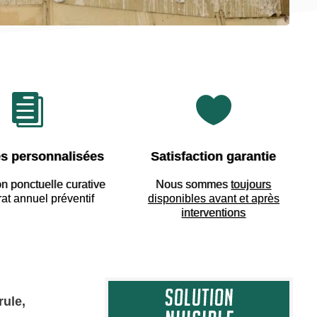


s personnalisées
Satisfaction garantie
on ponctuelle curative
Nous sommes
toujours
rat annuel préventif
disponibles avant et après
interventions
rule,