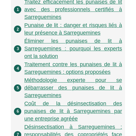
Traitez efficacement les punaises de lit
avec des professionnels certifiés à
1
Sarreguemines
Punaise de lit : danger et risques liés à
2
leur présence à Sarreguemines
Éliminer les punaises de lit à
Sarreguemines : pourquoi les experts
3
ont la solution
Traitement contre les punaises de lit à
4
Sarreguemines : options proposées
Méthodologie experte pour se
débarrasser des punaises de lit à
5
Sarreguemines
Coût de la désinsectisation des
punaises de lit à Sarreguemines par
6
une entreprise agréée
Désinsectisation à Sarreguemines :
responsabilités des copropriétés face
7