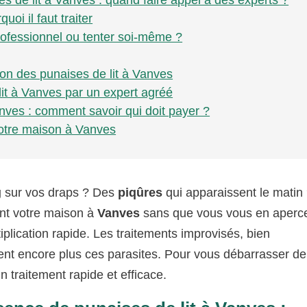
s de lit à Vanves : quand faire appel à des experts ?
oi il faut traiter
professionnel ou tenter soi-même ?
on des punaises de lit à Vanves
lit à Vanves par un expert agréé
anves : comment savoir qui doit payer ?
votre maison à Vanves
g
sur vos draps ? Des
piqûres
qui apparaissent le matin
ant votre maison à
Vanves
sans que vous vous en aperce
iplication rapide. Les traitements improvisés, bien
ent encore plus ces parasites. Pour vous débarrasser de
’un traitement rapide et efficace.