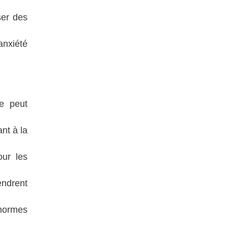
ser des
anxiété
te peut
ant à la
ur les
endrent
 normes