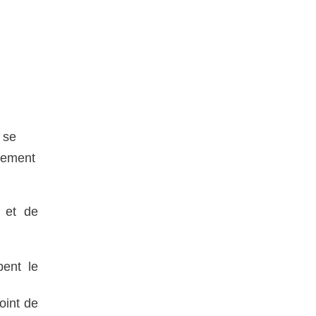
 se
itement
 et de
ent le
oint de