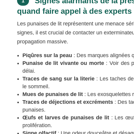
Signes alarmants de la prés
1
quand faire appel à des experts
Les punaises de lit représentent une menace sér
signes, il est crucial de contacter un exterminate
propagation massive.
Piqûres sur la peau
: Des marques alignées q
Punaise de lit vivante ou morte
: Voir des p
délai.
Traces de sang sur la literie
: Les taches de
le sommeil.
Mues de punaises de lit
: Les exosquelettes r
Traces de déjections et excréments
: Des tac
punaises.
Œufs et larves de punaises de lit
: Les œuf
prolifération.
Signe olfactif
: Une odeur douceâtre et désagr