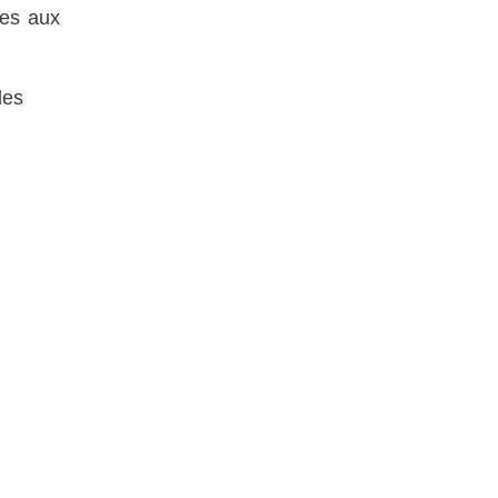
ues aux
les