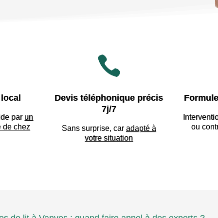

local
Devis téléphonique précis
Formule
7j/7
ide par
un
Interventi
e de chez
ou cont
Sans surprise, car
adapté à
votre situation