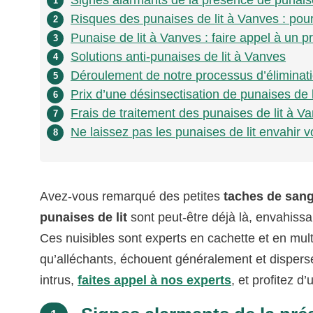
Signes alarmants de la présence de punaise
1
Risques des punaises de lit à Vanves : pourqu
2
Punaise de lit à Vanves : faire appel à un 
3
Solutions anti-punaises de lit à Vanves
4
Déroulement de notre processus d’éliminati
5
Prix d’une désinsectisation de punaises de 
6
Frais de traitement des punaises de lit à V
7
Ne laissez pas les punaises de lit envahir 
8
Avez-vous remarqué des petites
taches de san
punaises de lit
sont peut-être déjà là, envahiss
Ces nuisibles sont experts en cachette et en mult
qu’alléchants, échouent généralement et dispers
intrus,
faites appel à nos experts
, et profitez d