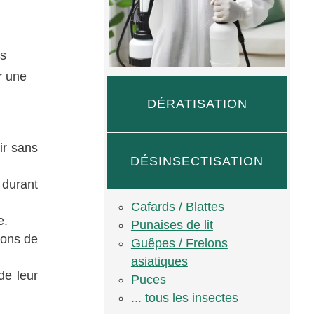
ns
r une
DÉRATISATION
ir sans
DÉSINSECTISATION
 durant
Cafards / Blattes
e.
Punaises de lit
tions de
Guêpes / Frelons
asiatiques
de leur
Puces
... tous les insectes