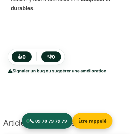
durables
.
👍
0
👎
0
⚠️
Signaler un bug ou suggérer une amélioration
Articles les plus consultés