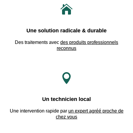

Une solution radicale & durable
Des traitements avec
des produits professionnels
reconnus

Un technicien local
Une intervention rapide par
un expert agréé proche de
chez vous