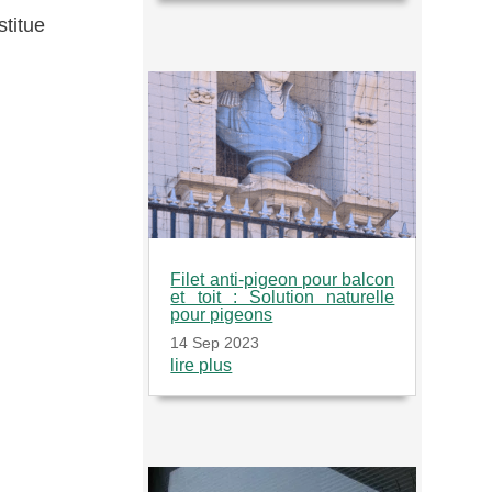
titue
Filet anti-pigeon pour balcon
et toit : Solution naturelle
pour pigeons
14 Sep 2023
lire plus