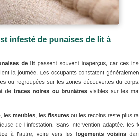
t infesté de punaises de lit à
unaises de lit
passent souvent inaperçus, car ces ins
mulent la journée. Les occupants constatent généralemen
nées ou regroupées sur les zones découvertes du corps
nt de
traces noires ou brunâtres
visibles sur les mat
e
, les
meubles
, les
fissures
ou les recoins reste plus r
ieuse de l’infestation. Sans intervention adaptée, les 
èce à l’autre, voire vers les
logements voisins
dans