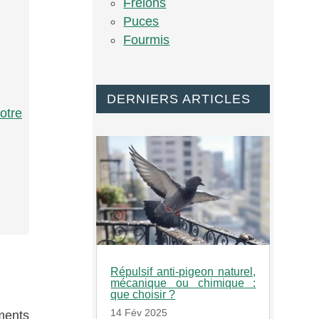
Frelons
Puces
Fourmis
DERNIERS ARTICLES
otre
Répulsif anti-pigeon naturel,
mécanique ou chimique :
que choisir ?
14 Fév 2025
ments