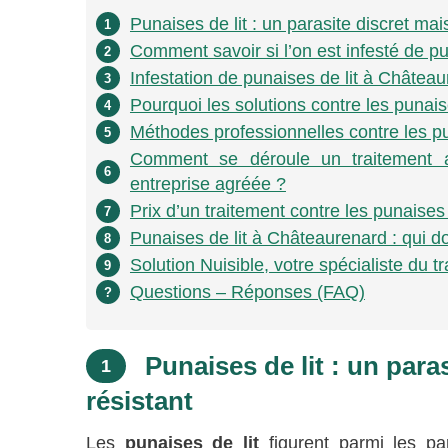
Punaises de lit : un parasite discret mai
1
Comment savoir si l’on est infesté de p
2
Infestation de punaises de lit à Château
3
Pourquoi les solutions contre les punais
4
Méthodes professionnelles contre les pun
5
Comment se déroule un traitement a
6
entreprise agréée ?
Prix d’un traitement contre les punaise
7
Punaises de lit à Châteaurenard : qui do
8
Solution Nuisible, votre spécialiste du 
9
Questions – Réponses (FAQ)
?
Punaises de lit : un para
1
résistant
Les
punaises de lit
figurent parmi les pa