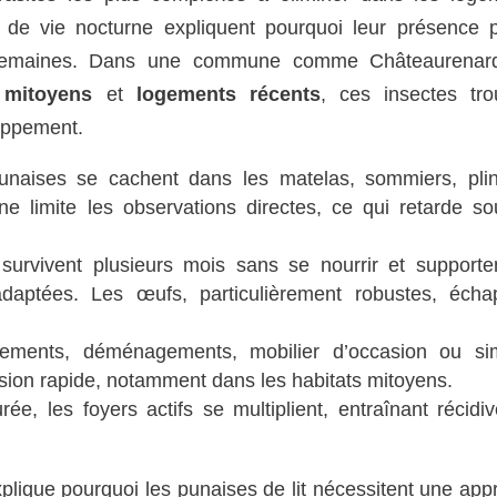
ode de vie nocturne expliquent pourquoi leur présence 
s semaines. Dans une commune comme Châteaurenar
 mitoyens
et
logements récents
, ces insectes tro
loppement.
naises se cachent dans les matelas, sommiers, plin
ne limite les observations directes, ce qui retarde so
urvivent plusieurs mois sans se nourrir et supporte
adaptées. Les œufs, particulièrement robustes, écha
ments, déménagements, mobilier d’occasion ou si
usion rapide, notamment dans les habitats mitoyens.
ée, les foyers actifs se multiplient, entraînant récidi
plique pourquoi les punaises de lit nécessitent une app