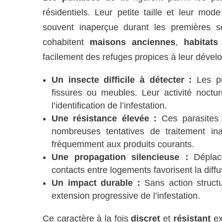
résidentiels. Leur petite taille et leur m
souvent inaperçue durant les première
cohabitent
maisons anciennes
,
habitats
facilement des refuges propices à leur déve
Un insecte difficile à détecter :
Les pu
fissures ou meubles. Leur activité noctur
l’identification de l’infestation.
Une résistance élevée :
Ces parasites s
nombreuses tentatives de traitement in
fréquemment aux produits courants.
Une propagation silencieuse :
Déplace
contacts entre logements favorisent la diff
Un impact durable :
Sans action structur
extension progressive de l’infestation.
Ce caractère à la fois
discret
et
résistant
ex