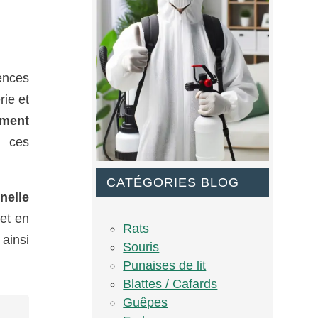
dences
rie et
ement
e ces
CATÉGORIES BLOG
nelle
met en
Rats
ainsi
Souris
Punaises de lit
Blattes / Cafards
Guêpes