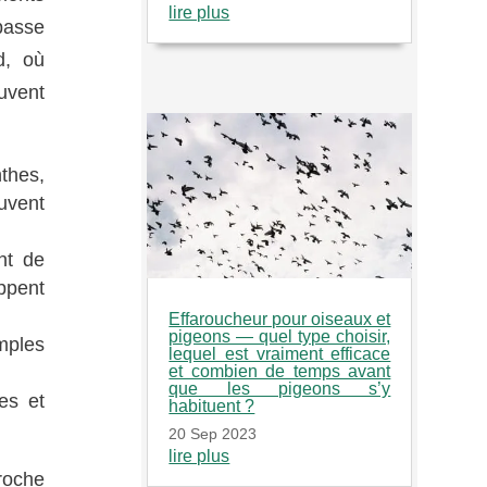
lire plus
passe
d, où
uvent
thes,
uvent
nt de
ppent
Effaroucheur pour oiseaux et
pigeons — quel type choisir,
mples
lequel est vraiment efficace
et combien de temps avant
que les pigeons s’y
ves et
habituent ?
20 Sep 2023
lire plus
roche