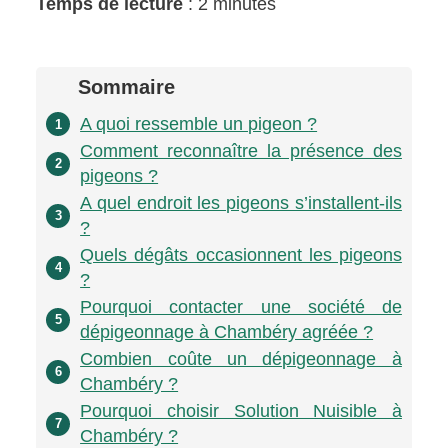
Temps de lecture
: 2 minutes
Sommaire
A quoi ressemble un pigeon ?
1
Comment reconnaître la présence des
2
pigeons ?
A quel endroit les pigeons s’installent-ils
3
?
Quels dégâts occasionnent les pigeons
4
?
Pourquoi contacter une société de
5
dépigeonnage à Chambéry agréée ?
Combien coûte un dépigeonnage à
6
Chambéry ?
Pourquoi choisir Solution Nuisible à
7
Chambéry ?