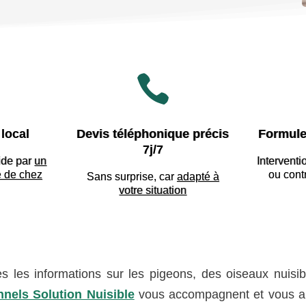

local
Devis téléphonique précis
Formule
7j/7
ide par
un
Interventi
e de chez
ou cont
Sans surprise, car
adapté à
votre situation
es les informations sur les pigeons, des oiseaux nuisib
nnels Solution Nuisible
vous accompagnent et vous a