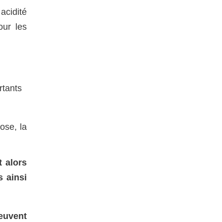
acidité
our les
rtants
ose, la
t alors
s ainsi
peuvent