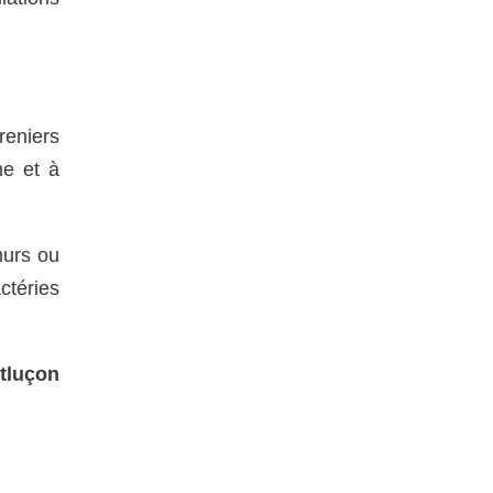
reniers
me et à
murs ou
ctéries
ntluçon