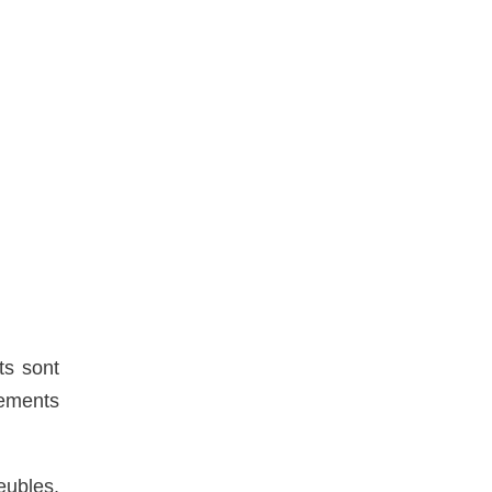
ts sont
ements
eubles.