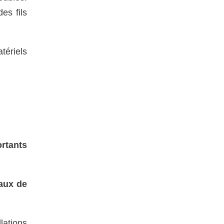
es fils
tériels
rtants
aux de
lations