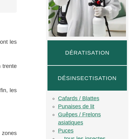
ont les
DÉRATISATION
n trente
DÉSINSECTISATION
in, les
Cafards / Blattes
Punaises de lit
Guêpes / Frelons
asiatiques
Puces
s zones
... tous les insectes