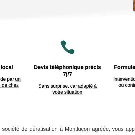

local
Devis téléphonique précis
Formule
7j/7
ide par
un
Interventi
e de chez
ou cont
Sans surprise, car
adapté à
votre situation
, société de dératisation à Montluçon agréée, vous appo