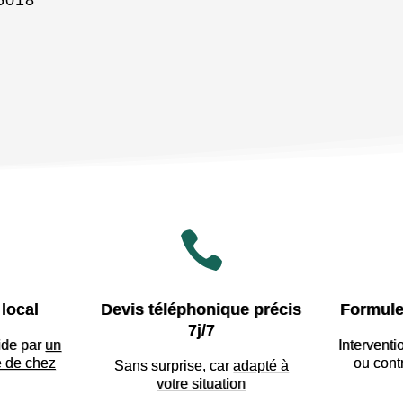
5018

local
Devis téléphonique précis
Formule
7j/7
ide par
un
Interventi
e de chez
ou cont
Sans surprise, car
adapté à
votre situation