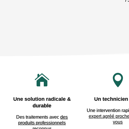
7


Une solution radicale &
Un technicien 
durable
Une intervention rap
expert agréé proch
Des traitements avec
des
vous
produits professionnels
reconnus