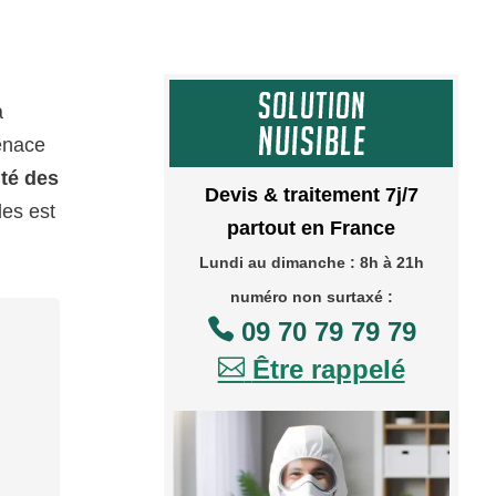
a
menace
ité des
Devis & traitement 7j/7
les est
partout en France
Lundi au dimanche : 8h à 21h
numéro non surtaxé :

09 70 79 79 79

Être rappelé