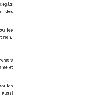
 dégâts
s, des
ou les
t rien.
reniers
omme et
par les
t aussi