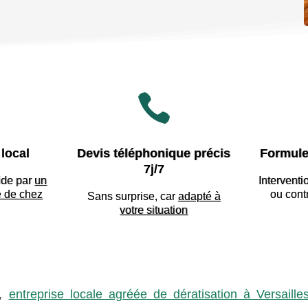

local
Devis téléphonique précis
Formule
7j/7
ide par
un
Interventi
e de chez
ou cont
Sans surprise, car
adapté à
votre situation
,
entreprise locale agréée de dératisation à Versaille