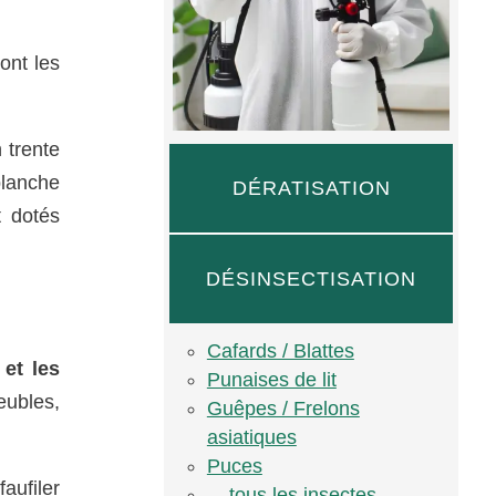
ont les
n trente
blanche
DÉRATISATION
t dotés
DÉSINSECTISATION
Cafards / Blattes
et les
Punaises de lit
eubles,
Guêpes / Frelons
asiatiques
Puces
faufiler
... tous les insectes