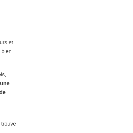
urs et
 bien
ls,
 une
 de
 trouve