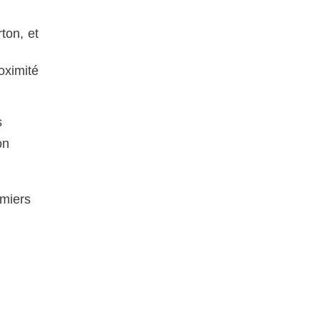
rton, et
oximité
s
on
emiers