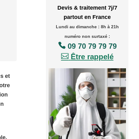
Devis & traitement 7j/7
partout en France
Lundi au dimanche : 8h à 21h
numéro non surtaxé :

09 70 79 79 79

Être rappelé
s et
otre
tion
on
le,