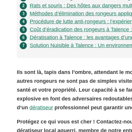
Rats et souris : Des hôtes aux dangers mult
2
Méthodes d’élimination des rongeurs appli
3
Procédure de lutte anti-rongeurs : l’expérie
4
Coût d’éradication des rongeurs à Talence 
5
Dératisation à Talence : les avantages d’une
6
Solution Nuisible à Talence : Un environne
7
Ils sont là, tapis dans l’ombre, attendant le 
autres rongeurs ne sont pas de simples visit
santé et votre propriété. Leur capacité à se fa
explosive en font des adversaires redoutables
d’un
dératiseur
professionnel peut garantir une
Protégez ce qui vous est cher ! Contactez-nou
dératiseur local aguerri, membre de notre en