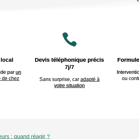

local
Devis téléphonique précis
Formule
7j/7
ide par
un
Interventi
e de chez
ou cont
Sans surprise, car
adapté à
votre situation
eurs : quand réagir ?