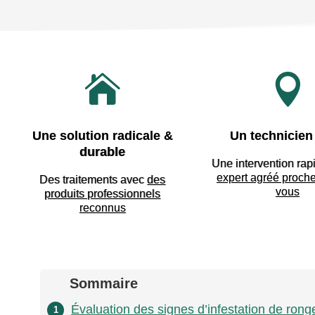


Une solution radicale &
Un technicien 
durable
Une intervention rap
expert agréé proch
Des traitements avec
des
vous
produits professionnels
reconnus
Sommaire
Évaluation des signes d’infestation de rong
1