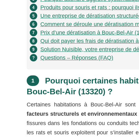
Produits pour souris et rats : pourquoi il
4
Une entreprise de dératisation structuré
5
Comment se déroule une dératisation me
6
Prix d’une dératisation à Bouc-Bel-Air (
7
Qui doit payer les frais de dératisation 
8
Solution Nuisible, votre entreprise de d
9
Questions – Réponses (FAQ)
?
Pourquoi certaines habit
1
Bouc-Bel-Air (13320) ?
Certaines habitations à Bouc-Bel-Air son
facteurs structurels et environnementaux
fissures dans les fondations ou conduits tec
les rats et souris exploitent pour s’install