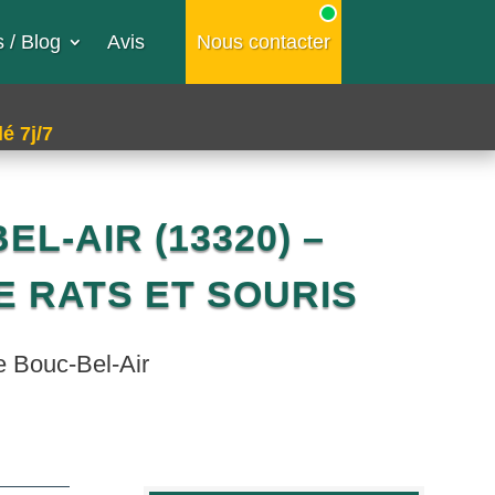
 / Blog
Avis
Nous contacter
é 7j/7
L-AIR (13320) –
 RATS ET SOURIS
de Bouc-Bel-Air