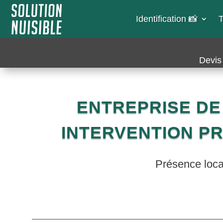
Identification 📸​
T
Devis 
ENTREPRISE DE 
INTERVENTION P
Présence local