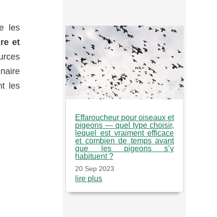
te les
ure et
urces
naire
nt les
Effaroucheur pour oiseaux et
pigeons — quel type choisir,
lequel est vraiment efficace
et combien de temps avant
que les pigeons s’y
habituent ?
20 Sep 2023
lire plus