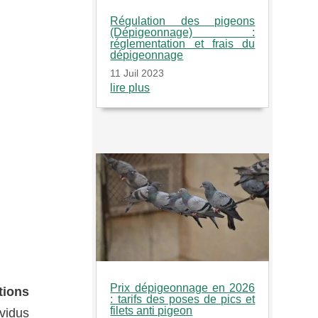
Régulation des pigeons
(Dépigeonnage) :
réglementation et frais du
dépigeonnage
11 Juil 2023
lire plus
Prix dépigeonnage en 2026
tions
: tarifs des poses de pics et
filets anti pigeon
vidus