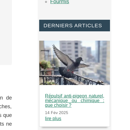
Fourmis
DERNIERS ARTICLES
Répulsif anti-pigeon naturel,
on de
mécanique ou chimique :
que choisir ?
ches,
14 Fév 2025
ts que
lire plus
nts ne