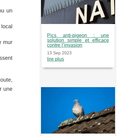
 ou un
local
Pics anti-pigeon : une
solution simple et efficace
e mur
contre l’invasion
13 Sep 2023
ssent
lire plus
doute,
er une