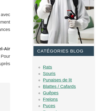
 avec
mment
ances
l-Air
CATÉGORIES BLOG
 Pour
uprès
Rats
Souris
Punaises de lit
Blattes / Cafards
Guêpes
Frelons
Puces