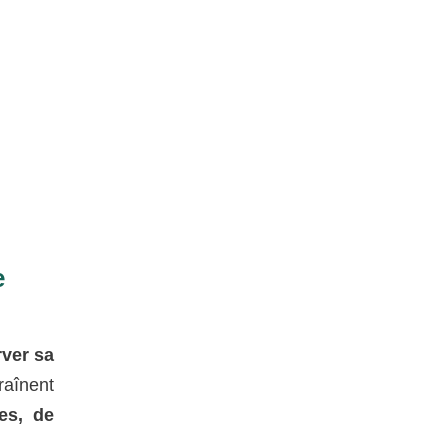
e
rver sa
raînent
es, de