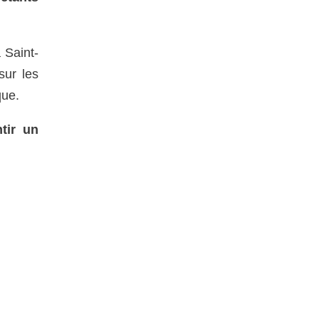
 Saint-
sur les
que.
tir un