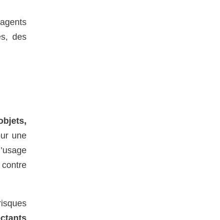
’agents
es, des
-
objets,
our une
 l’usage
 contre
risques
ctants