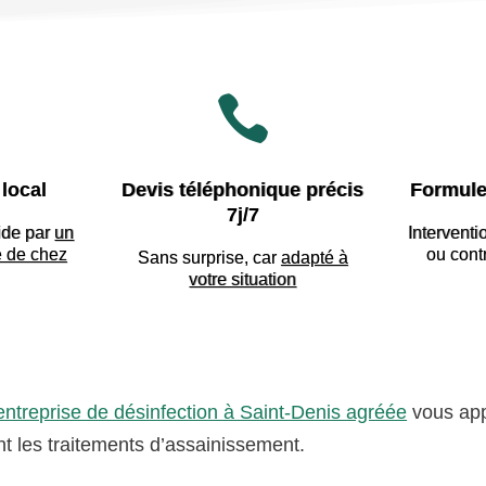

local
Devis téléphonique précis
Formule
7j/7
ide par
un
Interventi
e de chez
ou cont
Sans surprise, car
adapté à
votre situation
entreprise de désinfection à Saint-Denis agréée
vous app
nt les traitements d’assainissement.