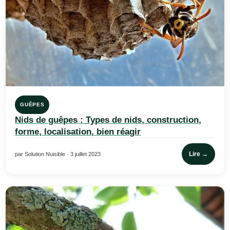
GUÊPES
Nids de guêpes : Types de nids, construction,
forme, localisation, bien réagir
Lire →
par Solution Nuisible · 3 juillet 2023