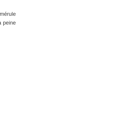
 mérule
à peine