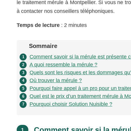
le traitement mérule à Montpellier. Si vous ne t
à contacter nos conseillers téléphoniques.
Temps de lecture
: 2 minutes
Sommaire
Comment savoir si la mérule est présente c
1
A quoi ressemble la mérule ?
2
Quels sont les risques et les dommages qu
3
Où trouver la mérule ?
4
Pourquoi faire appel à un pro pour un trait
5
Quel est le prix d’un traitement mérule à Mo
6
Pourquoi choisir Solution Nuisible ?
7
Comment savoir si la mérul
1