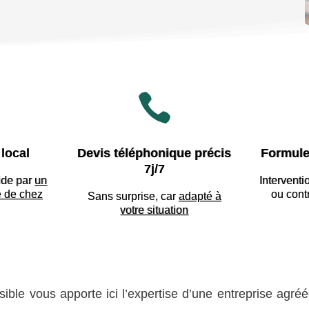

local
Devis téléphonique précis
Formule
7j/7
ide par
un
Interventi
e de chez
ou cont
Sans surprise, car
adapté à
votre situation
sible vous apporte ici l’expertise d’une entreprise agré