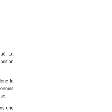
qué. La
osition
donc la
ionnels
ise.
ans une