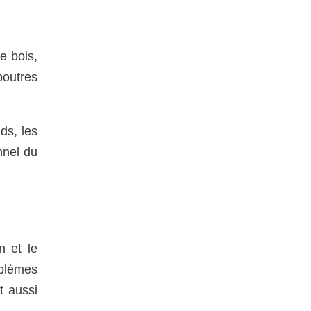
e bois,
poutres
ds, les
nnel du
n et le
oblèmes
t aussi