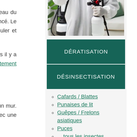
veau du
ncé. Le
uler et
DÉRATISATION
 il y a
itement
DÉSINSECTISATION
Cafards / Blattes
Punaises de lit
un mur.
Guêpes / Frelons
vec une
asiatiques
Puces
... tous les insectes