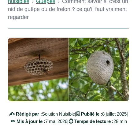
nuisibles
›
Guêpes
›
Comment savoir si c’est un
nid de guêpe ou de frelon ? ce qu’il faut vraiment
regarder
✍️ Rédigé par :
Solution Nuisible
|
🗓️ Publié le :
8 juillet 2025
|
✏️ Mis à jour le :
7 mai 2026
|
⏱️ Temps de lecture :
28 min