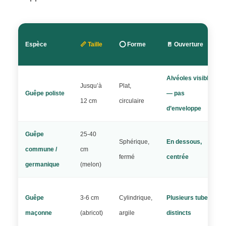
Espèce
📏 Taille
⭕ Forme
🚪 Ouverture
Alvéoles visibles
Jusqu’à
Plat,
Guêpe poliste
— pas
12 cm
circulaire
d’enveloppe
Guêpe
25-40
Sphérique,
En dessous,
commune /
cm
fermé
centrée
germanique
(melon)
Guêpe
3-6 cm
Cylindrique,
Plusieurs tubes
maçonne
(abricot)
argile
distincts