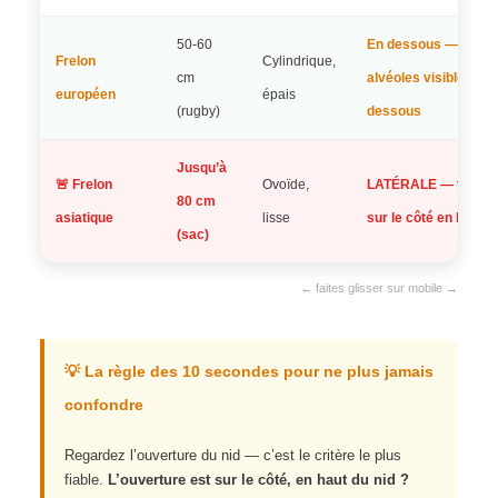
50-60
En dessous —
Frelon
Cylindrique,
cm
alvéoles visibles
européen
épais
(rugby)
dessous
Jusqu’à
🚨 Frelon
Ovoïde,
LATÉRALE — trou
80 cm
asiatique
lisse
sur le côté en haut
(sac)
← faites glisser sur mobile →
💡 La règle des 10 secondes pour ne plus jamais
confondre
Regardez l’ouverture du nid — c’est le critère le plus
fiable.
L’ouverture est sur le côté, en haut du nid ?