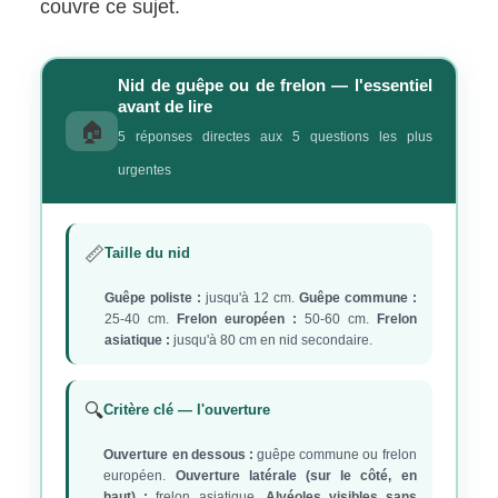
couvre ce sujet.
Nid de guêpe ou de frelon — l'essentiel
avant de lire
🏠
5 réponses directes aux 5 questions les plus
urgentes
📏
Taille du nid
Guêpe poliste :
jusqu'à 12 cm.
Guêpe commune :
25-40 cm.
Frelon européen :
50-60 cm.
Frelon
asiatique :
jusqu'à 80 cm en nid secondaire.
🔍
Critère clé — l'ouverture
Ouverture en dessous :
guêpe commune ou frelon
européen.
Ouverture latérale (sur le côté, en
haut) :
frelon asiatique.
Alvéoles visibles sans